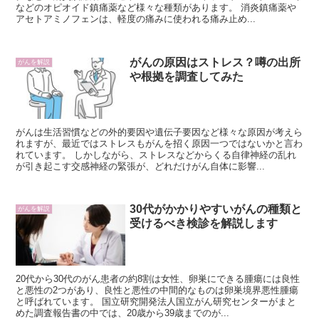
などのオピオイド鎮痛薬など様々な種類があります。 消炎鎮痛薬や
アセトアミノフェンは、軽度の痛みに使われる痛み止め...
がんの原因はストレス？噂の出所
がんを解説
や根拠を調査してみた
がんは生活習慣などの外的要因や遺伝子要因など様々な原因が考えら
れますが、最近ではストレスもがんを招く原因一つではないかと言わ
れています。 しかしながら、ストレスなどからくる自律神経の乱れ
が引き起こす交感神経の緊張が、どれだけがん自体に影響...
30代がかかりやすいがんの種類と
がんを解説
受けるべき検診を解説します
20代から30代のがん患者の約8割は女性、卵巣にできる腫瘍には良性
と悪性の2つがあり、良性と悪性の中間的なものは卵巣境界悪性腫瘍
と呼ばれています。 国立研究開発法人国立がん研究センターがまと
めた調査報告書の中では、20歳から39歳までのが...