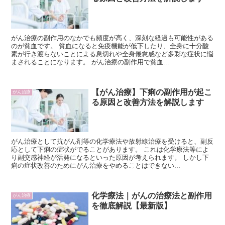
がん治療の副作用のなかでも頻度が高く、深刻な経過も可能性がある
のが貧血です。 貧血になると免疫機能が低下したり、全身に十分酸
素が行き渡らないことによる息切れや全身倦怠感など多彩な症状に悩
まされることになります。 がん治療の副作用で貧血...
【がん治療】下痢の副作用が起こ
がん治療
る原因と改善方法を解説します
がん治療として抗がん剤等の化学療法や放射線治療を受けると、副反
応として下痢の症状がでることがあります。 これは化学療法等によ
り副交感神経が活発になるといった原因が考えられます。 しかし下
痢の症状改善のためにがん治療をやめることはできない...
化学療法｜がんの治療法と副作用
がん治療
を徹底解説【最新版】