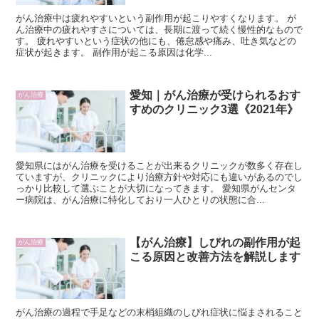
がん治療中は疲れやすいという副作用が起こりやすくなります。 が
ん治療中の疲れやすさについては、長期に渡って続く慢性的なもので
す。 疲れやすいという症状の他にも、倦怠感や痛み、吐き気などの
症状が起きます。 副作用が起こる原因は化学...
愛知｜がん治療が受けられるおす
がん治療
すめのクリニック3選《2021年》
愛知県にはがん治療を受けることが出来るクリニックが数多く存在し
ていますが、クリニックにより治療方針や対応にも違いがあるのでし
っかり比較して選ぶことが大切になってきます。 愛知県がんセンタ
ー病院は、がん治療に特化しており一人ひとりの状態に合...
【がん治療】しびれの副作用が起
がん治療
こる原因と改善方法を解説します
がん治療の過程で手足などの末梢組織のしびれ症状に悩まされること