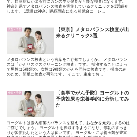
て、自覚症状が出る前にガンの早期発見が可能な検査になります。
神奈川県でメタロバランス検査を実施しているクリニックを3選紹介
します。 1選目は神奈川県座間市にある相武台ニーレ...
【東京】メタロバランス検査が出
検査・予防
来るクリニック3選
メタロバランス検査という言葉をご存知でしょうか。 メタロバラン
スは「がんリスクスクリーニング検査」です。 採決することによっ
て男性は6種類の、女性は9種類のがんを同時に検査でき、採血のみ
のため、簡単に検査が可能です。 そこで、東京でお...
〔食事でがん予防〕ヨーグルトの
検査・予防
予防効果を栄養学的に分析してみ
た
ヨーグルトは腸内細菌のバランスを整えて、おなかを元気にするのは
ご存じでしょう。 ヨーグルトを摂取するようになり、毎朝のすっき
りが習慣化したという人は多いです。 ヨーグルトには善玉菌が豊富