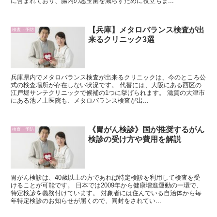
に含まれており、腸内の悪玉菌を減らすために役立ちま...
【兵庫】メタロバランス検査が出
検査・予防
来るクリニック3選
兵庫県内でメタロバランス検査が出来るクリニックは、今のところ公
式の検査場所が存在しない状況です。 代替には、大阪にある西区の
江戸堀サンテクリニックで候補の1つに挙げられます。 滋賀の大津市
にある池ノ上医院も、メタロバランス検査が出...
《胃がん検診》国が推奨するがん
検査・予防
検診の受け方や費用を解説
胃がん検診は、40歳以上の方であれば特定検診を利用して検査を受
けることが可能です。 日本では2009年から健康増進運動の一環で、
特定検診を義務付けています。 対象者には住んでいる自治体から毎
年特定検診のお知らせが届くので、同封をされてい...