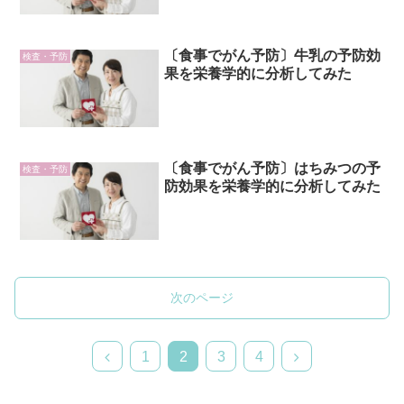
〔食事でがん予防〕牛乳の予防効
検査・予防
果を栄養学的に分析してみた
〔食事でがん予防〕はちみつの予
検査・予防
防効果を栄養学的に分析してみた
次のページ
1
2
3
4