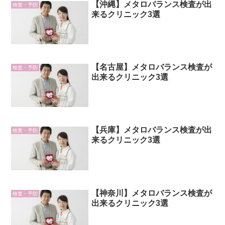
【沖縄】メタロバランス検査が出
検査・予防
来るクリニック3選
【名古屋】メタロバランス検査が
検査・予防
出来るクリニック3選
【兵庫】メタロバランス検査が出
検査・予防
来るクリニック3選
【神奈川】メタロバランス検査が
検査・予防
出来るクリニック3選