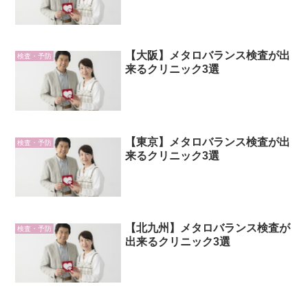
【大阪】メタロバランス検査が出
検査・予防
来るクリニック3選
【東京】メタロバランス検査が出
検査・予防
来るクリニック3選
【北九州】メタロバランス検査が
検査・予防
出来るクリニック3選