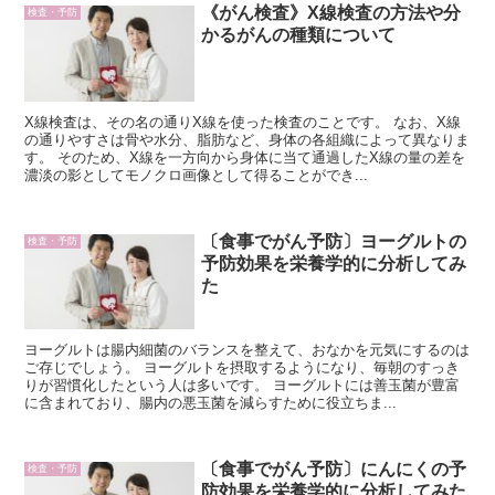
《がん検査》X線検査の方法や分
検査・予防
かるがんの種類について
X線検査は、その名の通りX線を使った検査のことです。 なお、X線
の通りやすさは骨や水分、脂肪など、身体の各組織によって異なりま
す。 そのため、X線を一方向から身体に当て通過したX線の量の差を
濃淡の影としてモノクロ画像として得ることができ...
〔食事でがん予防〕ヨーグルトの
検査・予防
予防効果を栄養学的に分析してみ
た
ヨーグルトは腸内細菌のバランスを整えて、おなかを元気にするのは
ご存じでしょう。 ヨーグルトを摂取するようになり、毎朝のすっき
りが習慣化したという人は多いです。 ヨーグルトには善玉菌が豊富
に含まれており、腸内の悪玉菌を減らすために役立ちま...
〔食事でがん予防〕にんにくの予
検査・予防
防効果を栄養学的に分析してみた