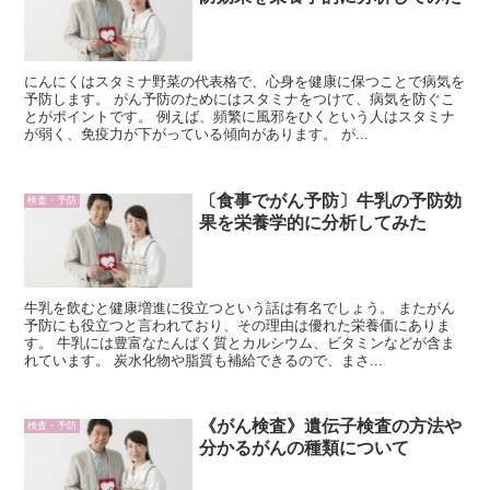
にんにくはスタミナ野菜の代表格で、心身を健康に保つことで病気を
予防します。 がん予防のためにはスタミナをつけて、病気を防ぐこ
とがポイントです。 例えば、頻繁に風邪をひくという人はスタミナ
が弱く、免疫力が下がっている傾向があります。 が...
〔食事でがん予防〕牛乳の予防効
検査・予防
果を栄養学的に分析してみた
牛乳を飲むと健康増進に役立つという話は有名でしょう。 またがん
予防にも役立つと言われており、その理由は優れた栄養価にありま
す。 牛乳には豊富なたんぱく質とカルシウム、ビタミンなどが含ま
れています。 炭水化物や脂質も補給できるので、まさ...
《がん検査》遺伝子検査の方法や
検査・予防
分かるがんの種類について