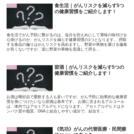
食生活｜がんリスクを減らす5つ
コラム
の健康習慣をご紹介します！
食生活でがん予防に繋がるのは、塩分を控えめにして薄味の味付けを
心掛けるのが、がんリスクを減らす健康習慣の1つとなります。 摂取
する食品の偏りはがんリスクを高めますし、野菜や果物を避ける偏食
が良くないですが、逆に野菜や果物を意識して摂る...
節酒｜がんリスクを減らす5つの
コラム
健康習慣をご紹介します！
お酒は嗜好品で愛飲する人も多いですが、がん予防に効果的な健康習
慣を身につけたいなら節酒は基本です。 お酒に含まれるアルコール
は、体内ではアセトアルデヒドになります。 アセトアルデヒドはタ
ンパク質や脂質、DNAと結合しやすい成分で、結合す...
《気功》がんの代替医療・民間療
コラム