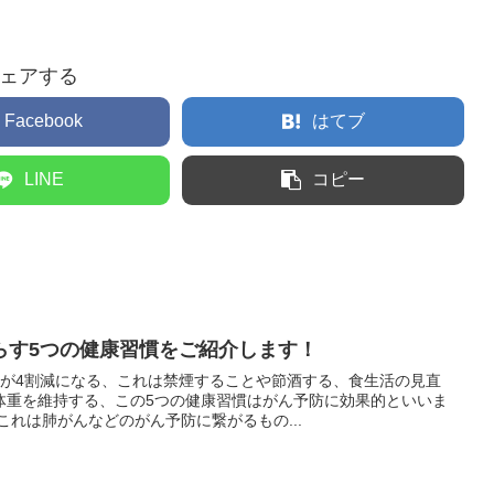
ェアする
Facebook
はてブ
LINE
コピー
らす5つの健康習慣をご紹介します！
クが4割減になる、これは禁煙することや節酒する、食生活の見直
体重を維持する、この5つの健康習慣はがん予防に効果的といいま
これは肺がんなどのがん予防に繋がるもの...