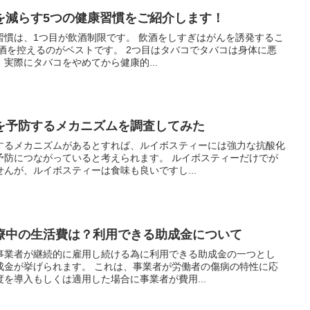
を減らす5つの健康習慣をご紹介します！
習慣は、1つ目が飲酒制限です。 飲酒をしすぎはがんを誘発するこ
酒を控えるのがベストです。 2つ目はタバコでタバコは身体に悪
実際にタバコをやめてから健康的...
を予防するメカニズムを調査してみた
するメカニズムがあるとすれば、ルイボスティーには強力な抗酸化
予防につながっていると考えられます。 ルイボスティーだけでが
んが、ルイボスティーは食味も良いですし...
療中の生活費は？利用できる助成金について
事業者が継続的に雇用し続ける為に利用できる助成金の一つとし
成金が挙げられます。 これは、事業者が労働者の傷病の特性に応
を導入もしくは適用した場合に事業者が費用...