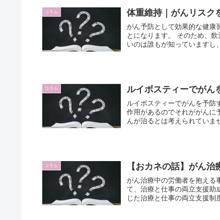
体重維持｜がんリスク
コラム
がん予防として効果的な健康
とになります。 そのため、飲
いのは誰もが知っていますし、
ルイボスティーでがん
コラム
ルイボスティーでがんを予防
作用があるのでそれががんに
んが治るとは考えられていませ
【おカネの話】がん治
コラム
がん治療中の労働者を抱える
て、治療と仕事の両立支援助
じた治療と仕事の両立支援制度