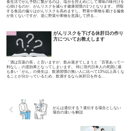
食生活でがん予防に繋がるのは、塩分を控えめにして薄味の味付けを
心掛けるのが、がんリスクを減らす健康習慣の1つとなります。 摂取
する食品の偏りはがんリスクを高めますし、野菜や果物を避ける偏食
が良くないですが、逆に野菜や果物を意識して摂る...
がんリスクを下げる休肝日の作り
コラム
方についてお教えします
「酒は百薬の長」と言いますが、飲み過ぎてしまうと「百害あって一
利なし」の逆効果となってしまいます。 特に現代日本人の死因に最
も多い「がん」の発生は、飲酒習慣の無い人に比べて13%以上高くな
ることが分かっているため、飲酒するなら休肝日を作る...
がんは遺伝する？遺伝する場合としない
場合の違いを解説